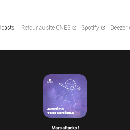
dcasts
Retour au site CNES
Spotify
Deezer
Mars attacks !